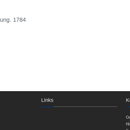
gung. 1784
Links
K
Os
Ho