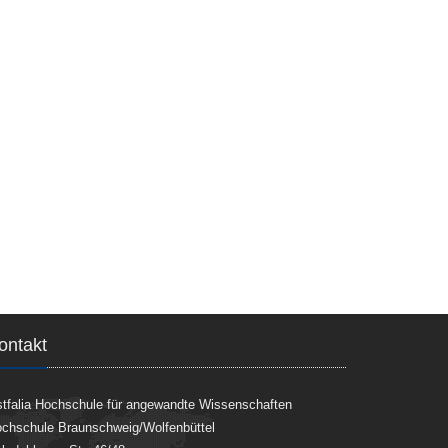
ontakt
tfalia Hochschule für angewandte Wissenschaften
chschule Braunschweig/Wolfenbüttel