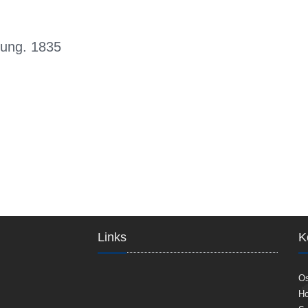
gung. 1835
Links
K
Os
Ho