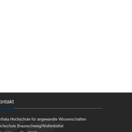
ontakt
tfalia Hochschule für angewandte Wissenschaften
chschule Braunschweig/Wolfenbüttel